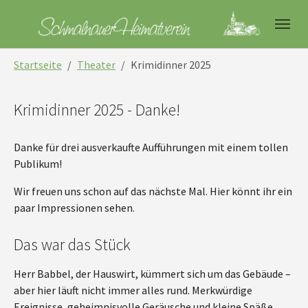
Skip to main navigation
Skip to main content
Skip to page footer
You are here:
Startseite
Theater
Krimidinner 2025
Krimidinner 2025 - Danke!
Danke für drei ausverkaufte Aufführungen mit einem tollen
Publikum!
Wir freuen uns schon auf das nächste Mal. Hier könnt ihr ein
paar Impressionen sehen.
Das war das Stück
Herr Babbel, der Hauswirt, kümmert sich um das Gebäude –
aber hier läuft nicht immer alles rund. Merkwürdige
Ereignisse, geheimnisvolle Geräusche und kleine Späße