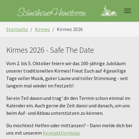
Skip to main navigation
Skip to main content
Skip to page footer
You are here:
Startseite
Kirmes
Kirmes 2026
Kirmes 2026 - Safe The Date
Vom 2. bis 5. Oktober feiern wir das 100-jährige Jubiläum
unserer traditionellen Kirmes! Freut Euch auf 4 gesellige
Tage voller Musik, guter Laune und toller Stimmung - seit
langem mal wieder im Festzelt!
Sei ein Teil davon und trag' dir den Termin schon einmal im
Kalender ein. Auch gerne die Zeit davor und danach, um uns
beim Auf- und Abbau unterstützen zu können.
Du möchtest Helfen oder mittanzen? - Dann melde dich bei
uns mit unserem
Kontaktformular