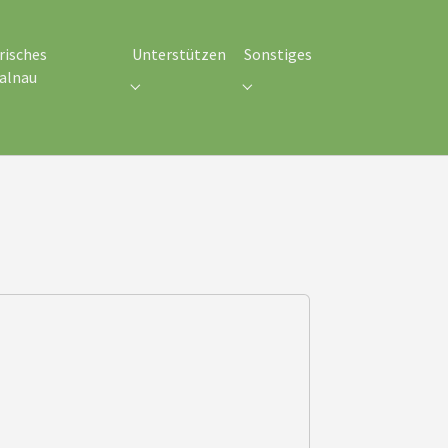
risches
Unterstützen
Sonstiges
alnau
eines"
Submenu for "Unterstützen"
Submenu for "Sonstiges"
nu for "Historisches Schmalnau"