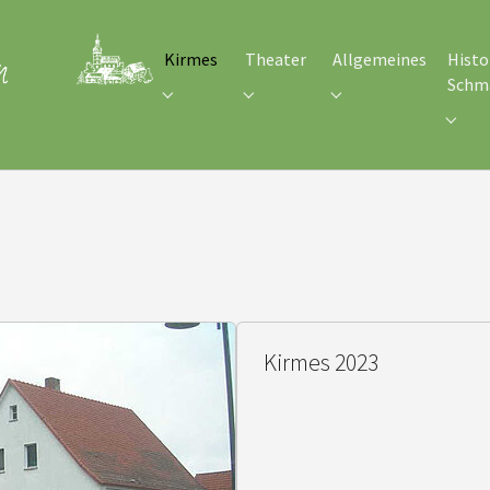
Kirmes
Theater
Allgemeines
Histo
Schm
Submenu for "Kirmes"
Submenu for "Theater"
Submenu for "Allgem
Subme
Kirmes 2023