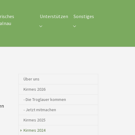
risches
Unterstützen
Sonstiges
alnau
eines"
Submenu for "Unterstützen"
Submenu for "Sonstiges"
nu for "Historisches Schmalnau"
Über uns
Kirmes 2026
- Die Troglauer kommen
en
- Jetzt mitmachen
Kirmes 2025
(current)
Kirmes 2024