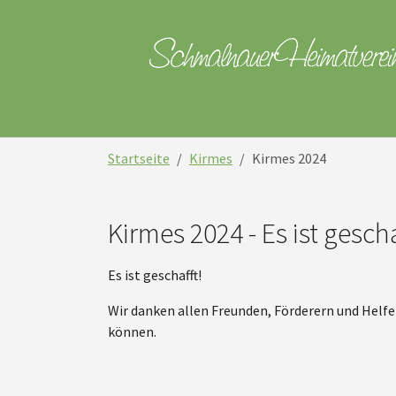
Skip to main navigation
Skip to main content
Skip to page footer
You are here:
Startseite
Kirmes
Kirmes 2024
Kirmes 2024 - Es ist gescha
Es ist geschafft!
Wir danken allen Freunden, Förderern und Helfe
können.