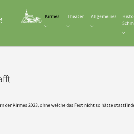
Kirmes
Theater
Allgemeines
Histo
Schm
Submenu for "Kirmes"
Submenu for "Theater"
Submenu for "Allgem
Subme
fft
rn der Kirmes 2023, ohne welche das Fest nicht so hätte stattfind