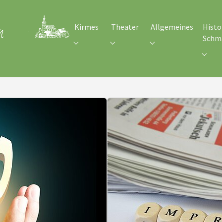
Kirmes
Theater
Allgemeines
Histo
Schm
Submenu for "Kirmes"
Submenu for "Theater"
Submenu for "Allgem
Subme