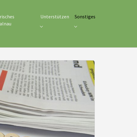
(current)
risches
Unterstützen
Sonstiges
alnau
eines"
Submenu for "Unterstützen"
Submenu for "Sonstiges"
nu for "Historisches Schmalnau"