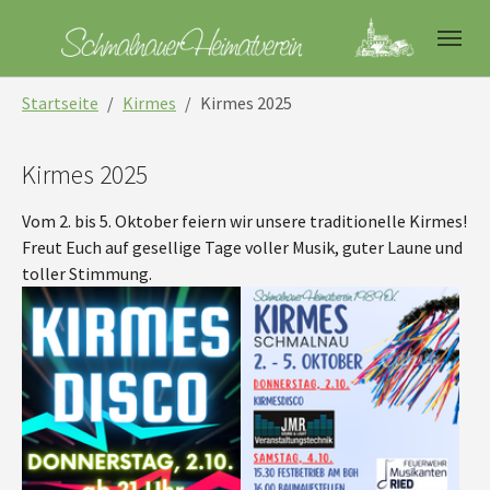
Skip to main navigation
Skip to main content
Skip to page footer
You are here:
Startseite
Kirmes
Kirmes 2025
Kirmes 2025
Vom 2. bis 5. Oktober feiern wir unsere traditionelle Kirmes!
Freut Euch auf gesellige Tage voller Musik, guter Laune und
toller Stimmung.
Show larger version for:
Show larger version for: