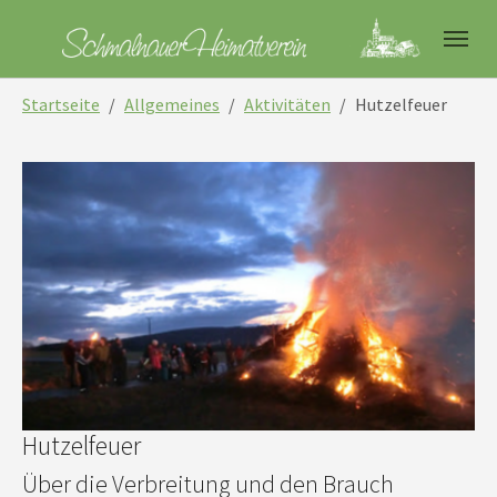
Skip to main navigation
Skip to main content
Skip to page footer
You are here:
Startseite
Allgemeines
Aktivitäten
Hutzelfeuer
Hutzelfeuer
Über die Verbreitung und den Brauch