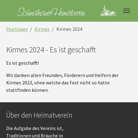
Skip to main navigation
Skip to main content
Skip to page footer
You are here:
Startpage
Kirmes
Kirmes 2024
Kirmes 2024 - Es ist geschafft
Es ist geschafft!
Wir danken allen Freunden, Förderern und Helfern der
Kirmes 2023, ohne welche das Fest nicht so hätte
stattfinden können.
Über den Heimatverein
Die Aufgabe des Vereins ist,
Traditionen und Bräuche in