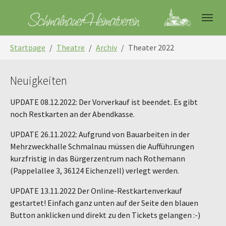
Skip to main navigation
Skip to main content
Skip to page footer
You are here:
Startpage
Theatre
Archiv
Theater 2022
Neuigkeiten
UPDATE 08.12.2022: Der Vorverkauf ist beendet. Es gibt
noch Restkarten an der Abendkasse.
UPDATE 26.11.2022: Aufgrund von Bauarbeiten in der
Mehrzweckhalle Schmalnau müssen die Aufführungen
kurzfristig in das Bürgerzentrum nach Rothemann
(Pappelallee 3, 36124 Eichenzell) verlegt werden.
UPDATE 13.11.2022 Der Online-Restkartenverkauf
gestartet! Einfach ganz unten auf der Seite den blauen
Button anklicken und direkt zu den Tickets gelangen :-)