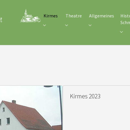
Kirmes
Theatre
Allgemeines
Hist
Sch
Submenu for "Kirmes"
Submenu for "Theatre"
Submenu for "Allge
Subm
Kirmes 2023