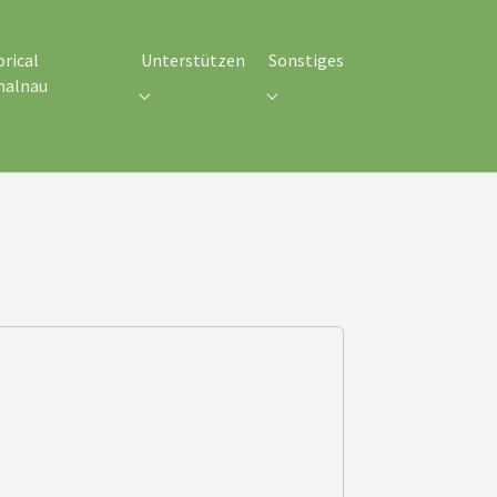
orical
Unterstützen
Sonstiges
malnau
meines"
Submenu for "Unterstützen"
Submenu for "Sonstiges"
enu for "Historical Schmalnau"